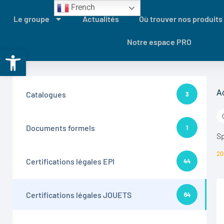
French
Le groupe
Actualités
Où trouver nos produits
Notre espace PRO
Ouvrir la barre d’outils
A
Catalogues
3
Documents formels
1
S
20
Certifications légales EPI
44
Certifications légales JOUETS
64