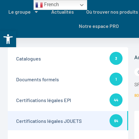
French
Le groupe
Actualités
Où trouver nos produits
Notre espace PRO
Ouvrir la barre d’outils
A
Catalogues
3
Documents formels
1
S
80
Certifications légales EPI
44
Certifications légales JOUETS
64