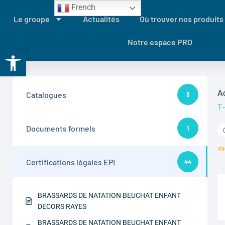
French
Le groupe
Actualités
Où trouver nos produits
Notre espace PRO
Ouvrir la barre d’outils
A
Catalogues
3
T
Documents formels
1
49
Certifications légales EPI
44
BRASSARDS DE NATATION BEUCHAT ENFANT
DECORS RAYES
BRASSARDS DE NATATION BEUCHAT ENFANT