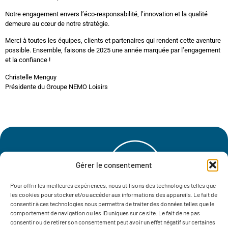
Notre engagement envers l’éco-responsabilité, l’innovation et la qualité
demeure au cœur de notre stratégie.
Merci à toutes les équipes, clients et partenaires qui rendent cette aventure
possible. Ensemble, faisons de 2025 une année marquée par l’engagement
et la confiance !
Christelle Menguy
Présidente du Groupe NEMO Loisirs
Gérer le consentement
Pour offrir les meilleures expériences, nous utilisons des technologies telles que
les cookies pour stocker et/ou accéder aux informations des appareils. Le fait de
consentir à ces technologies nous permettra de traiter des données telles que le
Notre histoire
Nos engagements
Actualités
comportement de navigation ou les ID uniques sur ce site. Le fait de ne pas
consentir ou de retirer son consentement peut avoir un effet négatif sur certaines
Où trouver nos produits ?
Contactez-nous